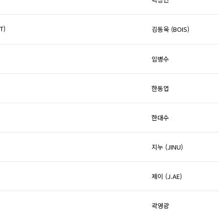
T)
김동욱 (BOIS)
임병수
한동엽
한대수
지누 (JINU)
제이 (J.AE)
곽영광