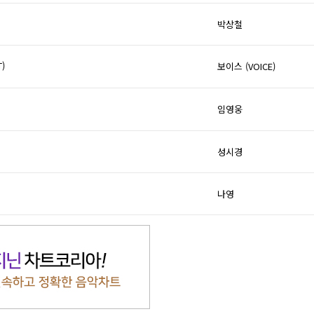
박상철
)
보이스 (VOICE)
임영웅
성시경
나영