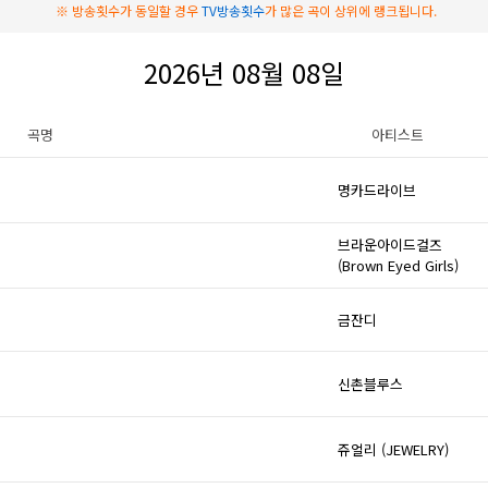
※ 방송횟수가 동일할 경우
TV방송횟수
가 많은 곡이 상위에 랭크됩니다.
2026년 08월 08일
곡명
아티스트
명카드라이브
브라운아이드걸즈
(Brown Eyed Girls)
금잔디
신촌블루스
쥬얼리 (JEWELRY)