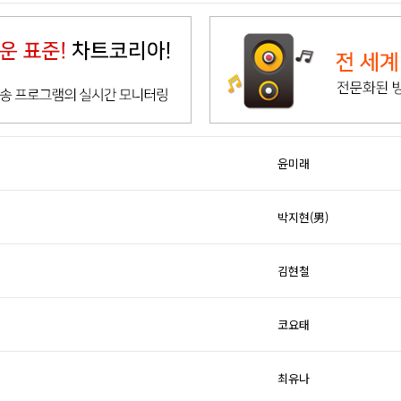
윤미래
박지현(男)
김현철
코요태
최유나