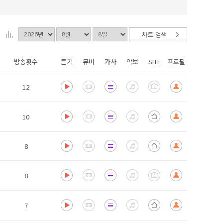
방송횟수
듣기
뮤비
가사
악보
SITE
프로필
12
10
8
8
7