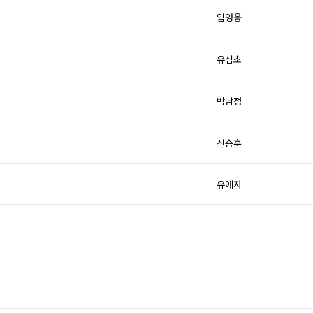
임영웅
유심초
박남정
신승훈
유애자