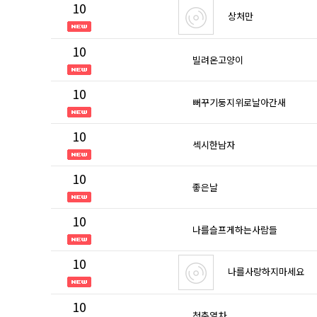
10
상처만
10
빌려온고양이
10
뻐꾸기둥지위로날아간새
10
섹시한남자
10
좋은날
10
나를슬프게하는사람들
10
나를사랑하지마세요
10
청춘열차