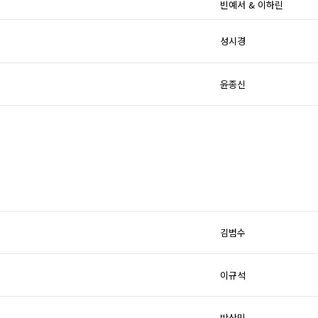
빈예서 & 이하린
성시경
윤종신
김범수
이규석
박상민