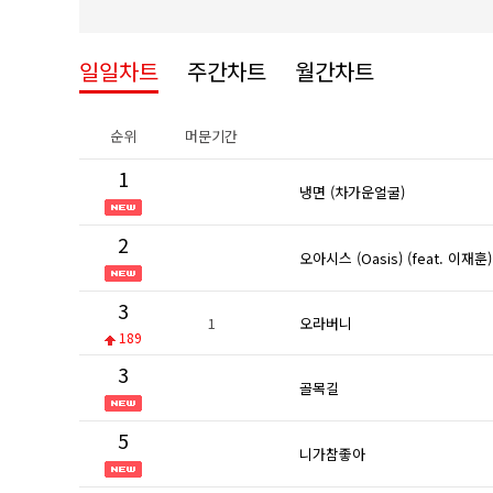
일일차트
주간차트
월간차트
순위
머문기간
1
냉면 (차가운얼굴)
2
오아시스 (Oasis) (feat. 이재훈)
3
1
오라버니
189
3
골목길
5
니가참좋아