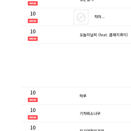
10
차마...
10
오늘의날씨 (feat. 클래지콰이)
10
하루
10
기차와소나무
10
무기여잘있거라