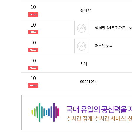
10
꽃바람
10
상처만 (시크릿가든OST
10
어느날문득
10
차마
10
99881234