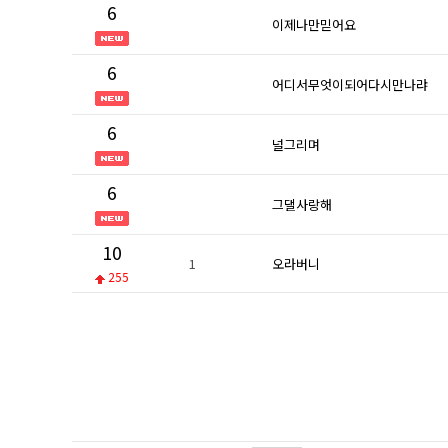
6
이제나만믿어요
6
어디서무엇이되어다시만나랴
6
널그리며
6
그댈사랑해
10
1
오라버니
255