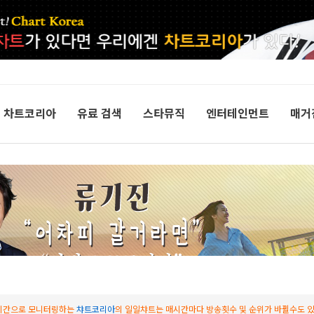
차트코리아
유료 검색
스타뮤직
엔터테인먼트
매거
시간으로 모니터링하는
챠트코리아
의 일일챠트는 매시간마다 방송횟수 및 순위가 바뀔수도 있