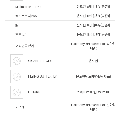
Millimicron Bomb
윤도현 8집 [共存(공존)]
꿈꾸는소녀Two
윤도현 8집 [共存(공존)]
無
윤도현 8집 [共存(공존)]
후회없어
윤도현 8집 [共存(공존)]
Harmony (Present For 날아
너라면좋겠어
펭귄)
CIGARETTE GIRL
윤도현
FLYING BUTTERFLY
윤도현밴드EP(YbVsRrm)
IT BURNS
와이비(YB)7집-WHY BE
Harmony (Present For 날아
기억해
펭귄)