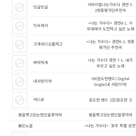
서바이벌나는가수다 경연 5-
빙글빙글
2청중평가단추천곡
<나는 가수다> 경연6-1. 이
빗속에서
무대에서 도전하고 싶은 노래
<나는 가수다> 경연6-2. 청중
크게라디오를켜고
평가단 추천곡
나는 가수다 경연 7-1. 내가
삐딱하게
부르고 싶은 노래
YB(윤도현밴드) Digital
내사람이여
Single(내 사람이여)
어디로
윤도현 밴드 2집(윤도현 2)
꿈을뺏고있는범인을찾아라
꿈을뺏고있는범인을찾아라
붉은노을
<나는 가수다> '호주 특별 공연