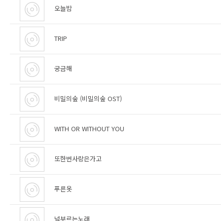
오늘밤
TRIP
궁금해
비밀의숲 (비밀의숲 OST)
WITH OR WITHOUT YOU
또한번사랑은가고
푸른옷
널부르는노래