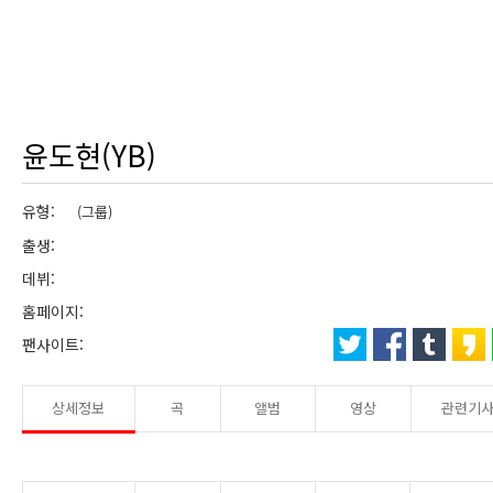
윤도현(YB)
유형:
(그룹)
출생:
데뷔:
홈페이지:
팬사이트:
상세정보
곡
앨범
영상
관련기