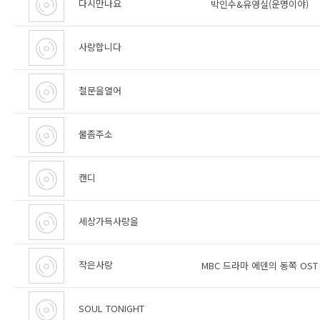
다시만나요
박인수&유영실(운명이야)
사랑합니다
철문을열어
물좀주소
캔디
세상가득사랑을
작은사랑
MBC 드라마 에덴의 동쪽 OST
SOUL TONIGHT