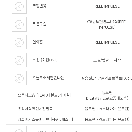
뚜껑별꽃
REEL IMPULSE
YB(윤도현밴드) 9집(REEL
푸른구슬
IMPULSE)
열아홉
REEL IMPULSE
소원 (소원OST)
소원/옛날 그사람
오늘도어제같은나는
강승원1집만들기프로젝트PART
윤도현
요즘내모습 [FEAT.타블로,케이윌]
DigitalSingle(요즘내모습)
우리사랑했던시간만큼
윤도현 EP(노래하는 윤도현)
라스베가스를떠나며 [FEAT.에스나]
윤도현 EP(노래하는 윤도현)