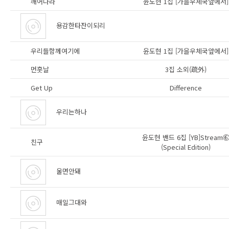
깨어나라
윤도현 1집 [가을우체국앞에서]
용감한타잔이되리
우리들함께여기에
윤도현 1집 [가을우체국앞에서]
먼훗날
3집 소외(疏外)
Get Up
Difference
우리는하나
윤도현 밴드 6집 [YB]Stream
친구
(Special Edition)
울면안돼
매일그대와