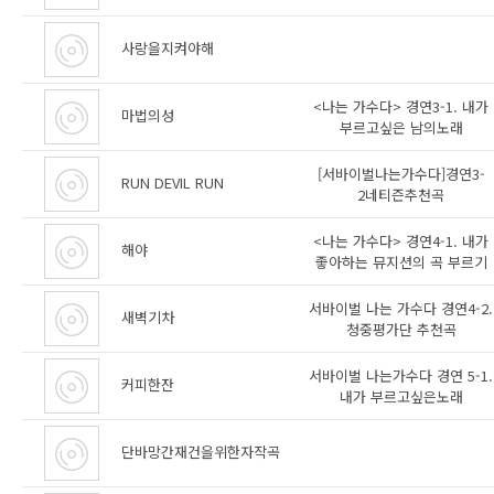
사랑을지켜야해
<나는 가수다> 경연3-1. 내가
마법의성
부르고싶은 남의노래
[서바이벌나는가수다]경연3-
RUN DEVIL RUN
2네티즌추천곡
<나는 가수다> 경연4-1. 내가
해야
좋아하는 뮤지션의 곡 부르기
서바이벌 나는 가수다 경연4-2.
새벽기차
청중평가단 추천곡
서바이벌 나는가수다 경연 5-1.
커피한잔
내가 부르고싶은노래
단바망간재건을위한자작곡