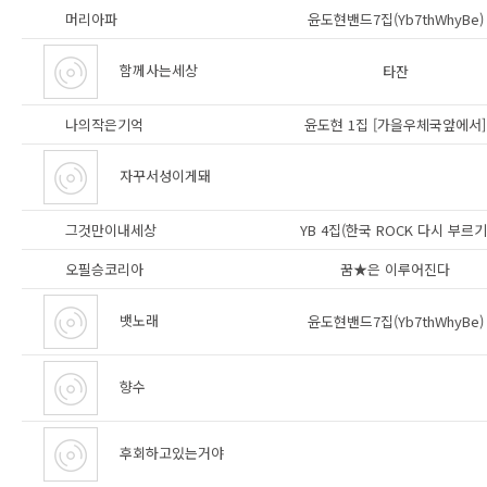
머리아파
윤도현밴드7집(Yb7thWhyBe)
함께사는세상
타잔
나의작은기억
윤도현 1집 [가을우체국앞에서]
자꾸서성이게돼
그것만이내세상
YB 4집(한국 ROCK 다시 부르기
오필승코리아
꿈★은 이루어진다
뱃노래
윤도현밴드7집(Yb7thWhyBe)
향수
후회하고있는거야