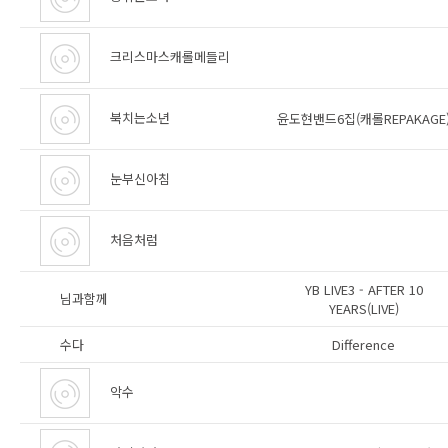
크리스마스캐롤메들리
북치는소년
윤도현밴드6집(캐롤REPAKAGE
눈부신아침
처음처럼
YB LIVE3 - AFTER 10
님과함께
YEARS(LIVE)
수다
Difference
악수