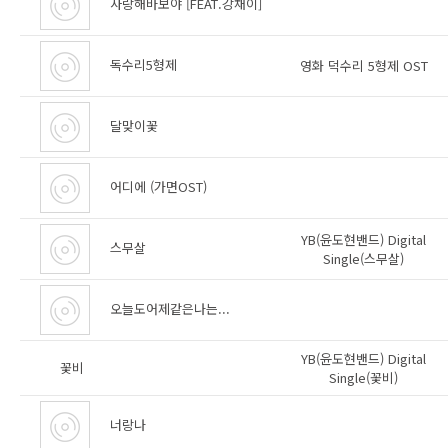
사랑해바보야 [FEAT.강채이]
독수리5형제
영화 덕수리 5형제 OST
달맞이꽃
어디에 (가면OST)
YB(윤도현밴드) Digital
스무살
Single(스무살)
오늘도어제같은나는...
YB(윤도현밴드) Digital
꽃비
Single(꽃비)
너랑나