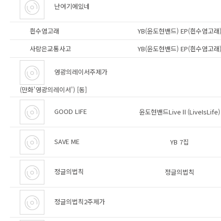
난여기에있네
흰수염고래
YB(윤도현밴드) EP(흰수염고래
사랑은교통사고
YB(윤도현밴드) EP(흰수염고래
영광의레이서주제가
(만화'영광의레이서') [동]
GOOD LIFE
윤도현밴드LiveⅡ(LiveIsLife)
SAVE ME
YB 7집
정글의법칙
정글의법칙
정글의법칙2주제가