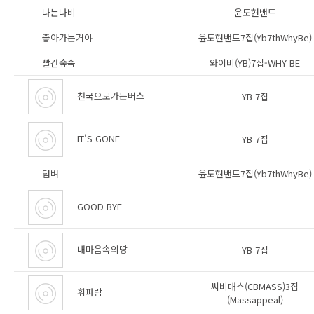
나는나비
윤도현밴드
좋아가는거야
윤도현밴드7집(Yb7thWhyBe)
빨간숲속
와이비(YB)7집-WHY BE
천국으로가는버스
YB 7집
IT'S GONE
YB 7집
덤벼
윤도현밴드7집(Yb7thWhyBe)
GOOD BYE
내마음속의땅
YB 7집
씨비매스(CBMASS)3집
휘파람
(Massappeal)