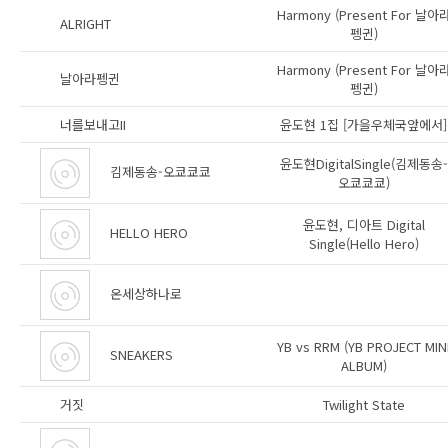
Harmony (Present For 날아
ALRIGHT
펭귄)
Harmony (Present For 날아
날아라펭귄
펭귄)
너를보내고II
윤도현 1집 [가을우체국앞에서]
윤도현DigitalSingle(김제동송-
김제동송-오쿄쿄쿄
오쿄쿄쿄)
윤도현, 디아트 Digital
HELLO HERO
Single(Hello Hero)
온세상하나로
YB vs RRM (YB PROJECT MIN
SNEAKERS
ALBUM)
거짓
Twilight State