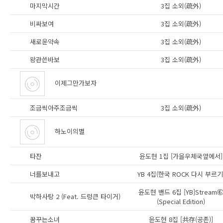
마지막시간
3집 소외(疏外)
비싸보여
3집 소외(疏外)
새로운약속
3집 소외(疏外)
왕관쓴바보
3집 소외(疏外)
이제그만가보자
조금씩아주조금씩
3집 소외(疏外)
하노이의별
타잔
윤도현 1집 [가을우체국앞에서]
너를보내고
YB 4집(한국 ROCK 다시 부르기
윤도현 밴드 6집 [YB]Stream
박하사탕 2 (Feat. 드렁큰 타이거)
(Special Edition)
꿈꾸는소녀
윤도현 8집 [共存(공존)]