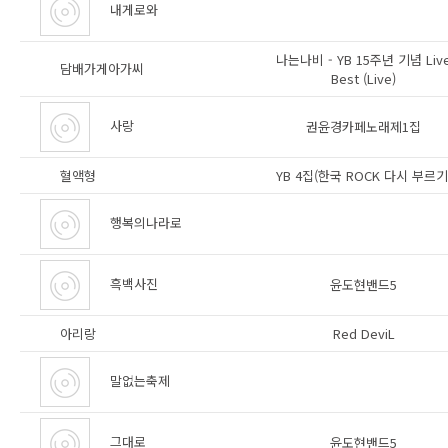
내게로와
나는나비 - YB 15주년 기념 Liv
담배가게아가씨
Best (Live)
사랑
권윤경카페노래제1집
혈액형
YB 4집(한국 ROCK 다시 부르기
행복의나라로
흑백사진
윤도현밴드5
아리랑
Red DeviL
말없는축제
그대로
윤도현밴드5