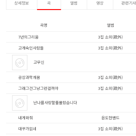
상세정보
곡
앨범
영상
관련기
곡명
앨범
7년의그리움
3집 소외(疏外)
고개숙인사람들
3집 소외(疏外)
고무신
공상과학개꿈
3집 소외(疏外)
그래그건그냥그런걸꺼야
3집 소외(疏外)
난나를사랑할줄몰랐습니다
내게와줘
윤도현밴드
대꾸가없네
3집 소외(疏外)