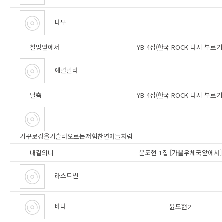
나무
철망앞에서
YB 4집(한국 ROCK 다시 부르기
예럴랄라
탈춤
YB 4집(한국 ROCK 다시 부르기
거꾸로강을거슬러오르는저힘찬연어들처럼
내곁의너
윤도현 1집 [가을우체국앞에서]
라스트씬
바다
윤도현2