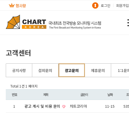
로그인
회원가입
고객센터
공지사항
섭외문의
광고문의
제휴문의
1:1문
Total 1건
1 페이지
번호
제목
글쓴이
날짜
조
1
광고 게시 및 비용 문의
차트코리아
11-15
53