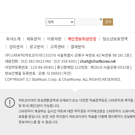
회사소개
제휴문의
이용약관
개인정보취급방침
청소년보호정책
섭외문의
광고문의
고객센터
결제문의
(주)스타뮤직(차트코리아)
|
03376 서울특별시 은평구 녹번로 41(녹번동 98-26) 2층
|
대표전화 : (02) 382-0023
FAX : (02) 358-6001
|
chart@chartkorea.net
사업자등록번호 : 110-86-00451
|
통신판매업 신고번호 : 제2018-서울은평-0932호
|
정보간행물 등록번호 : 은평. 다 00003 (주간)
COPYRIGHT (C) StarMusic Corp. & ChartKorea. ALL RIGHTS RESERVED.
차트코리아의 방송현황검색과 상세보기 또는 다양한 자료검색등은 스타뮤직과 계약을 
및 회사(개인)만이 가능합니다.
스타뮤직이 제공하는 실시간 챠트에 대한 저작권등 지적재산권은 스타뮤직의 소유이며,
보호를 받습니다. 또한 사전 허가없이 차트코리아의 자료를 이용해 영리목적의 정보판매
정보서비스를 할 수 없습니다.