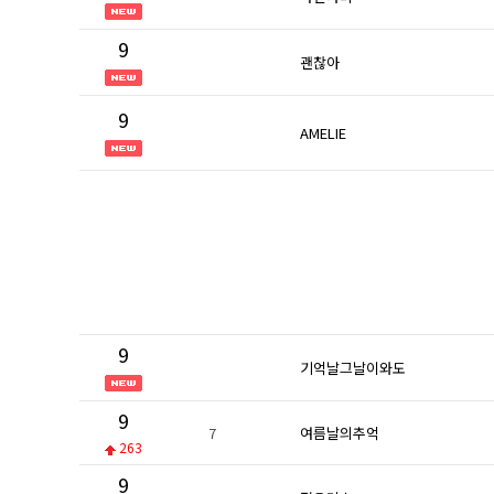
9
괜찮아
9
AMELIE
9
기억날그날이와도
9
7
여름날의추억
263
9