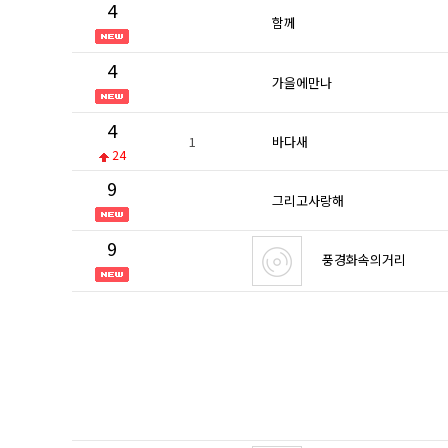
4
함께
4
가을에만나
4
1
바다새
24
9
그리고사랑해
9
풍경화속의거리