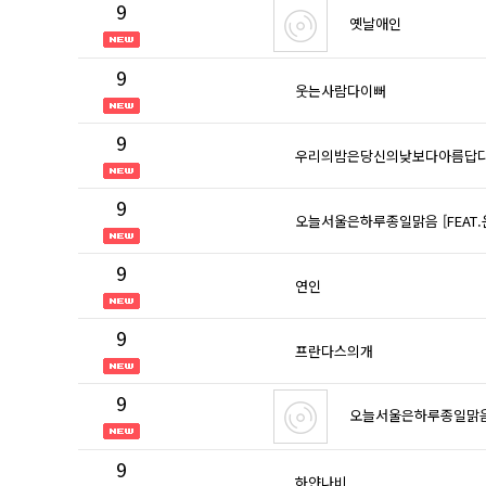
9
옛날애인
9
웃는사람다이뻐
9
우리의밤은당신의낮보다아름답
9
오늘서울은하루종일맑음 [FEAT.
9
연인
9
프란다스의개
9
오늘서울은하루종일맑
9
하얀나비