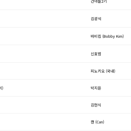
건아들2기
김광석
바비킴 (Bobby Kim)
신효범
피노키오 (국내)
이)
박지윤
김현식
캔 (Can)