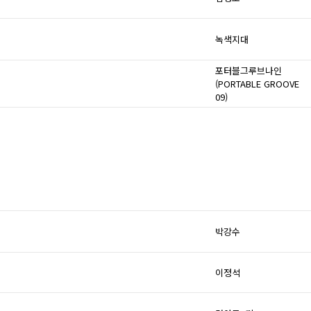
녹색지대
포터블그루브나인
(PORTABLE GROOVE
09)
박강수
이정석