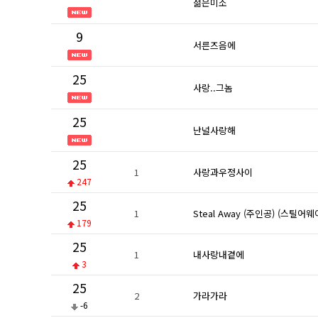
젊은미소
9
서른즈음에
25
사랑..그놈
25
난널사랑해
25
1
사랑과우정사이
247
25
1
Steal Away (주인공) (스틸어웨
179
25
1
내사랑내곁에
3
25
2
가라가라
-6