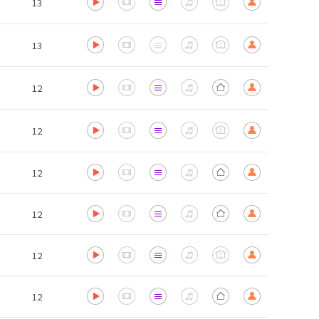
13
13
12
12
12
12
12
12