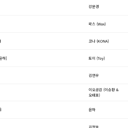
강문경
왁스 (Wax)
다
코나 (KONA)
윤하]
토이 (Toy)
김연우
이오공감 (이승환 &
오태호)
음
윤하
김정호