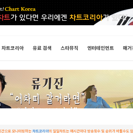
차트코리아
유료 검색
스타뮤직
엔터테인먼트
매거
시간으로 모니터링하는
챠트코리아
의 일일챠트는 매시간마다 방송횟수 및 순위가 바뀔수도 있