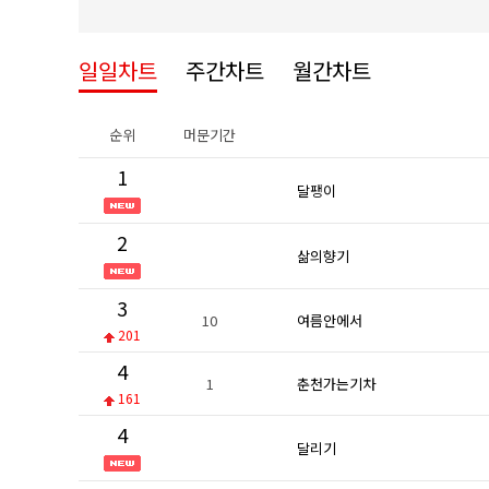
일일차트
주간차트
월간차트
순위
머문기간
1
달팽이
2
삶의향기
3
10
여름안에서
201
4
1
춘천가는기차
161
4
달리기