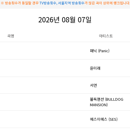
※ 방송횟수가 동일할 경우
TV방송횟수, 서울지역 방송횟수
가 많은 곡이 상위에 랭크됩니다
2026년 08월 07일
곡명
아티스트
패닉 (Panic)
윤미래
서연
불독맨션 (BULLDOG
MANSION)
에스이에스 (SES)