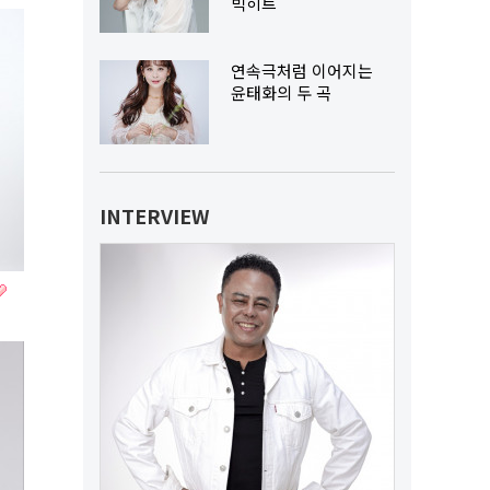
빅히트
연속극처럼 이어지는
윤태화의 두 곡
INTERVIEW