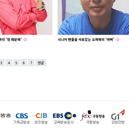
의 '정 때문에'
시니어 팬들을 사로잡는 오재복의 '바삐'
3
4
5
6
7
맨끝