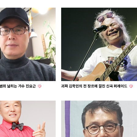
 범위 넓히는 가수 진요근
괴짜 김학민의 전 장르에 걸친 신곡 퍼레이드