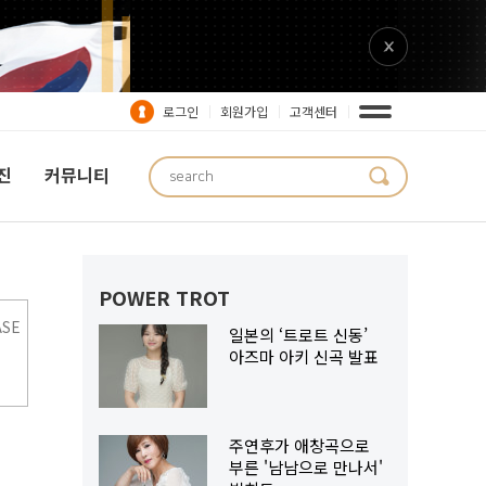
로그인
회원가입
고객센터
진
커뮤니티
POWER TROT
ASE
일본의 ‘트로트 신동’
아즈마 아키 신곡 발표
주연후가 애창곡으로
부른 '남남으로 만나서'