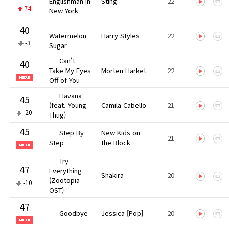
Englishman In
Sting
22
74
New York
40
Watermelon
Harry Styles
22
-3
Sugar
Can't
40
Take My Eyes
Morten Harket
22
Off of You
Havana
45
(feat. Young
Camila Cabello
21
-20
Thug)
45
Step By
New Kids on
21
Step
the Block
Try
47
Everything
Shakira
20
(Zootopia
-10
OST)
47
Goodbye
Jessica [Pop]
20