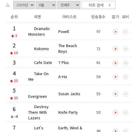
순위
곡명
아티스트
방송횟수
듣기
뮤비
1
Dramatic
Poxell
97
Monsters
3
2
The Beach
Kokomo
71
Boys
10
3
Cafe Date
7 Plus
61
4
Take On
A-Ha
56
Me
25
5
Susan Jacks
55
Evergreen
35
Destroy
6
Them With
Knife Party
50
-4
Lazers
7
Let's
Earth, Wind &
46