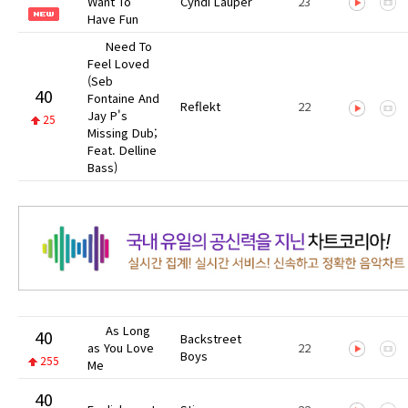
Want To
Cyndi Lauper
23
Have Fun
Need To
Feel Loved
(Seb
40
Fontaine And
Reflekt
22
Jay P's
25
Missing Dub;
Feat. Delline
Bass)
As Long
40
Backstreet
as You Love
22
Boys
255
Me
40