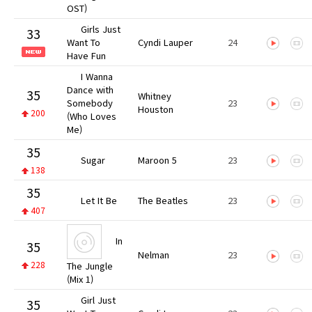
OST)
Girls Just
33
Want To
Cyndi Lauper
24
Have Fun
I Wanna
Dance with
35
Whitney
Somebody
23
Houston
200
(Who Loves
Me)
35
Sugar
Maroon 5
23
138
35
Let It Be
The Beatles
23
407
In
35
Nelman
23
228
The Jungle
(Mix 1)
Girl Just
35