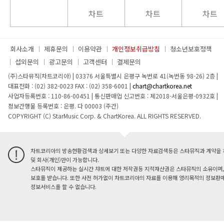
차트
차트
차트
회사소개
제휴문의
이용약관
개인정보취급방침
청소년보호정책
섭외문의
광고문의
고객센터
결제문의
(주)스타뮤직(차트코리아)
|
03376 서울특별시 은평구 녹번로 41(녹번동 98-26) 2층
|
대표전화 : (02) 382-0023
FAX : (02) 358-6001
|
chart@chartkorea.net
사업자등록번호 : 110-86-00451
|
통신판매업 신고번호 : 제2018-서울은평-0932호
|
정보간행물 등록번호 : 은평. 다 00003 (주간)
COPYRIGHT (C) StarMusic Corp. & ChartKorea. ALL RIGHTS RESERVED.
차트코리아의 방송현황검색과 상세보기 또는 다양한 자료검색등은 스타뮤직과 계약을 
및 회사(개인)만이 가능합니다.
스타뮤직이 제공하는 실시간 챠트에 대한 저작권등 지적재산권은 스타뮤직의 소유이며,
보호를 받습니다. 또한 사전 허가없이 차트코리아의 자료를 이용해 영리목적의 정보판매
정보서비스를 할 수 없습니다.