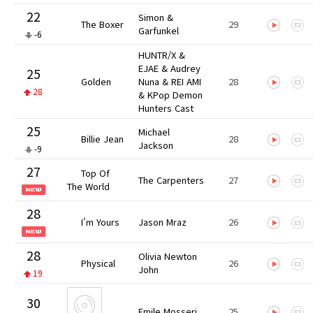
22
Simon &
The Boxer
29
Garfunkel
-6
HUNTR/X &
EJAE & Audrey
25
Golden
Nuna & REI AMI
28
28
& KPop Demon
Hunters Cast
25
Michael
Billie Jean
28
Jackson
-9
27
Top Of
The Carpenters
27
The World
28
I'm Yours
Jason Mraz
26
28
Olivia Newton
Physical
26
John
19
30
Emile Mosseri
25