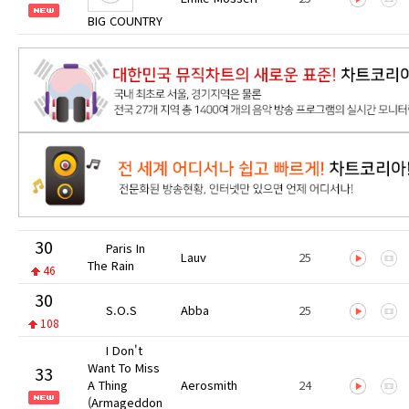
BIG COUNTRY
30
Paris In
Lauv
25
The Rain
46
30
S.O.S
Abba
25
108
I Don't
Want To Miss
33
A Thing
Aerosmith
24
(Armageddon