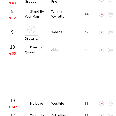
Groove
Fire
83
8
Stand By
Tammy
44
Your Man
Wynette
12
9
Woods
42
Drowing
10
Dancing
Abba
39
Queen
55
10
My Love
Westlife
39
342
12
Tarantula
A-Brothers
38