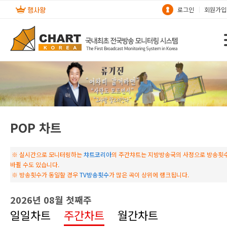
로그인
회원가입
POP 차트
※ 실시간으로 모니터링하는
챠트코리아
의 주간챠트는 지방방송국의 사정으로 방송횟
바뀔 수도 있습니다.
※ 방송횟수가 동일할 경우
TV방송횟수
가 많은 곡이 상위에 랭크됩니다.
2026년 08월 첫째주
일일차트
주간차트
월간차트