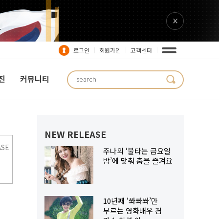
로그인
회원가입
고객센터
진
커뮤니티
NEW RELEASE
ASE
주나의 ‘불타는 금요일
밤’에 맞춰 춤을 즐겨요
10년째 ‘쏴쏴쏴’만
부르는 영화배우 겸