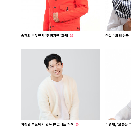
송한의 부부찬가 ‘천생가연’ 화제
진갑수의 데뷔곡 
지창민 부산에서 단독 팬 콘서트 개최
이명재, '오늘은 