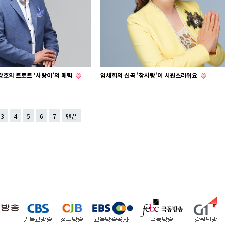
강호의 트로트 ‘사랑이’의 매력
임채희의 신곡 '참사랑'이 시원스러워요
3
4
5
6
7
맨끝