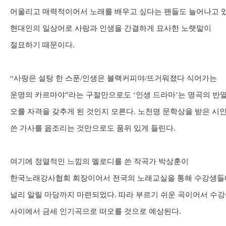
어울리고 매력적이어서 노래를 배우고 싶다는 팬들도 늘어나고 
현대인의 일상어로 사랑과 인생을 간결하게 묘사한 노랫말이
절묘하기 때문이다
.
“
사랑은 설탕 한 스푼
/
인생은 블랙커피야
/
뜨거워졌다 식어가는
운명의 카르마야
”
라는 구절만으로도
‘
인생 드라마
’
는 명곡의 반
오를 자격을 갖추게 된 것인지 모른다
.
노천명 문학상을 받은 시
쓴 가사를 읊조리는 것만으로도 품위 있게 들린다
.
여기에 정열적인 느낌의 멜로디를 쓴 작곡가 박상훈이
한국노래강사협회 회장이어서 전국의 노래교실을 통해 수강생
널리 알릴 마당까지 마련되었다
.
따라 부르기 쉬운 곡이어서 수
사이에서 금세 인기곡으로 떠오를 것으로 예상된다
.