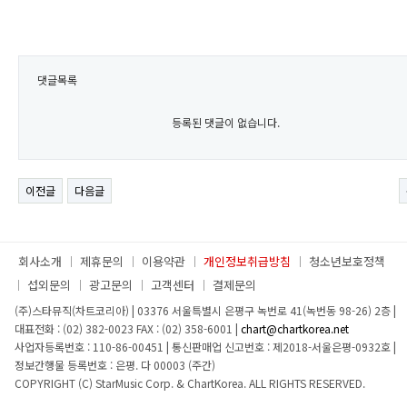
댓글목록
등록된 댓글이 없습니다.
이전글
다음글
회사소개
제휴문의
이용약관
개인정보취급방침
청소년보호정책
섭외문의
광고문의
고객센터
결제문의
(주)스타뮤직(차트코리아)
|
03376 서울특별시 은평구 녹번로 41(녹번동 98-26) 2층
|
대표전화 : (02) 382-0023
FAX : (02) 358-6001
|
chart@chartkorea.net
사업자등록번호 : 110-86-00451
|
통신판매업 신고번호 : 제2018-서울은평-0932호
|
정보간행물 등록번호 : 은평. 다 00003 (주간)
COPYRIGHT (C) StarMusic Corp. & ChartKorea. ALL RIGHTS RESERVED.