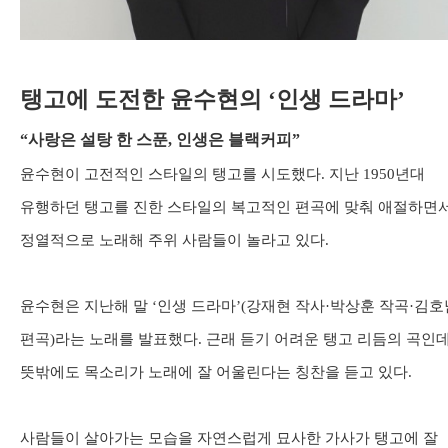
탱고에 도전한 윤수현의
‘
인생 드라마
’
“
사랑은 설탕 한 스푼
,
인생은 블랙커피
”
윤수현이 고전적인 스타일의 탱고를 시도했다
.
지난
1950
년대
유행하던 탱고를 진한 스타일의 복고적인 편곡에 맞춰 애절하면
정열적으로 노래해 주위 사람들이 놀라고 있다
.
윤수현은 지난해 말
‘
인생 드라마
’(
강재현 작사
·
박상훈 작곡
·
김호
편곡
)
라는 노래를 발표했다
.
근래 듣기 어려운 탱고 리듬의 곡인
뜻밖에도 목소리가 노래에 잘 어울린다는 칭찬을 듣고 있다
.
사람들이 살아가는 모습을 자연스럽게 묘사한 가사가 탱고에 잘