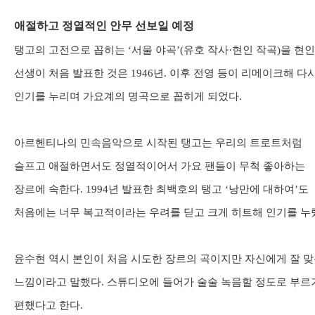
애절하고 정열적인 안무 선보일 예정
탱고의 고전으로 꼽히는
‘
서울 야곡
’(
유호 작사
·
현인 작곡
)
을 현인
선생이 처음 발표한 것은
1946
년
.
이후 전영 등이 리메이크해 다
인기를 누리며 가요계의 명곡으로 꼽히게 되었다
.
아르헨티나의 민속음악으로 시작된 탱고는 우리의 트로트처럼
슬프고 애절하면서도 정열적이어서 가요 팬들이 무척 좋아하는
장르에 속한다
. 1994
년 발표한 최백호의 탱고
‘
낭만에 대하여
’
도
처음에는 너무 복고적이라는 우려를 딛고 크게 히트해 인기를 누
윤수현 역시 본인이 처음 시도한 장르의 곡이지만 자신에게 잘 
느낌이라고 말했다
.
스튜디오에 들어가 술술 녹음할 정도로 부르
편했다고 한다
.