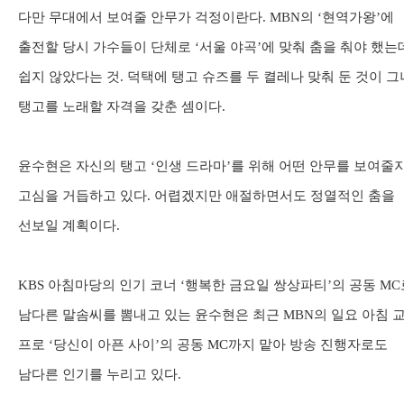
다만 무대에서 보여줄 안무가 걱정이란다
. MBN
의
‘
현역가왕
’
에
출전할 당시 가수들이 단체로
‘
서울 야곡
’
에 맞춰 춤을 춰야 했는
쉽지 않았다는 것
.
덕택에 탱고 슈즈를 두 켤레나 맞춰 둔 것이 
탱고를 노래할 자격을 갖춘 셈이다
.
윤수현은 자신의 탱고
‘
인생 드라마
’
를 위해 어떤 안무를 보여줄
고심을 거듭하고 있다
.
어렵겠지만 애절하면서도 정열적인 춤을
선보일 계획이다
.
KBS
아침마당의 인기 코너
‘
행복한 금요일 쌍상파티
’
의 공동
MC
남다른 말솜씨를 뽐내고 있는 윤수현은 최근
MBN
의 일요 아침 
프로
‘
당신이 아픈 사이
’
의 공동
MC
까지 맡아 방송 진행자로도
남다른 인기를 누리고 있다
.