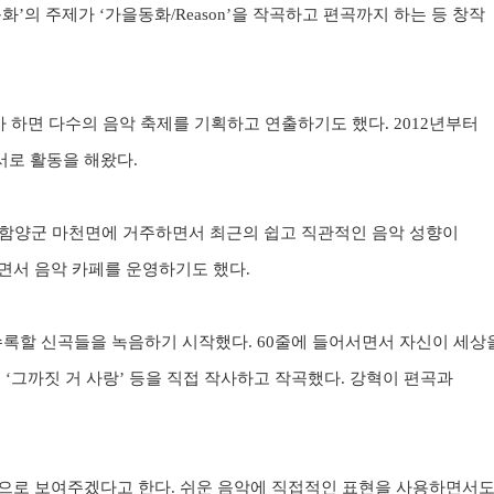
동화
’
의 주제가
‘
가을동화
/Reason’
을 작곡하고 편곡까지 하는 등 창작
 하면 다수의 음악 축제를 기획하고 연출하기도 했다
. 2012
년부터
서로 활동을 해왔다
.
 함양군 마천면에 거주하면서 최근의 쉽고 직관적인 음악 성향이
면서 음악 카페를 운영하기도 했다
.
수록할 신곡들을 녹음하기 시작했다
. 60
줄에 들어서면서 자신이 세상
’ ‘
그까짓 거 사랑
’
등을 직접 작사하고 작곡했다
.
강혁이 편곡과
적으로 보여주겠다고 한다
.
쉬운 음악에 직접적인 표현을 사용하면서