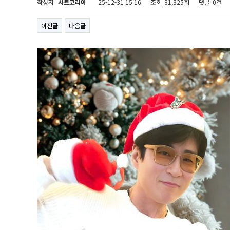
작성자
차트코리아
25-12-31 15:16
조회
81,325회
댓글
0건
이전글
다음글