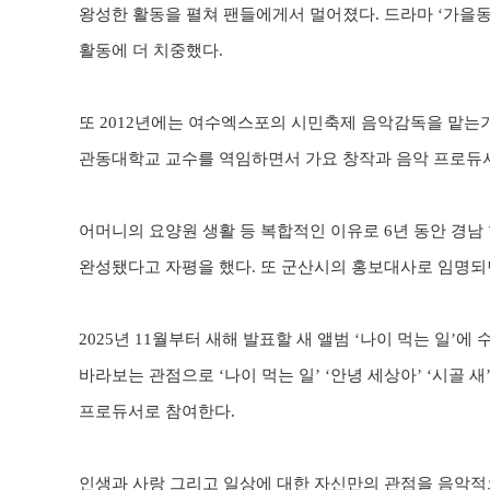
왕성한 활동을 펼쳐 팬들에게서 멀어졌다
.
드라마
‘
가을
활동에 더 치중했다
.
또
2012
년에는 여수엑스포의 시민축제 음악감독을 맡는가
관동대학교 교수를 역임하면서 가요 창작과 음악 프로듀
어머니의 요양원 생활 등 복합적인 이유로
6
년 동안 경남
완성됐다고 자평을 했다
.
또 군산시의 홍보대사로 임명되
2025
년
11
월부터 새해 발표할 새 앨범
‘
나이 먹는 일
’
에 
바라보는 관점으로
‘
나이 먹는 일
’ ‘
안녕 세상아
’ ‘
시골 새
프로듀서로 참여한다
.
인생과 사랑 그리고 일상에 대한 자신만의 관점을 음악