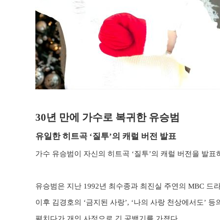
30
년 만에 가수로 복귀한 유승범
유일한 히트곡
‘
질투
’
의 캐럴 버전 발표
가수 유승범이 자신의 히트곡
‘
질투
’
의 캐럴 버전을 발표
유승범은 지난
1992
년 최수종과 최진실 주연의
MBC
드
이후 김경호의
‘
금지된 사랑
’, ‘
나의 사랑 천상에서도
’
등
펼치다가 개인 사정으로 긴 공백기를 가졌다
.