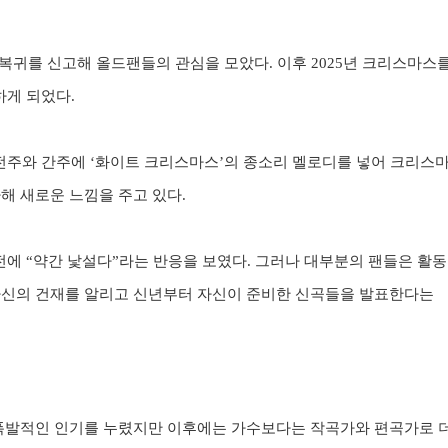
 복귀를 신고해 올드팬들의 관심을 모았다
.
이후
2025
년 크리스마스
하게 되었다
.
 전주와 간주에
‘
화이트 크리스마스
’
의 종소리 멜로디를 넣어 크리스
해 새로운 느낌을 주고 있다
.
버전에
“
약간 낯설다
”
라는 반응을 보였다
.
그러나 대부분의 팬들은 활동
자신의 건재를 알리고 신년부터 자신이 준비한 신곡들을 발표한다는
 폭발적인 인기를 누렸지만 이후에는 가수보다는 작곡가와 편곡가로 