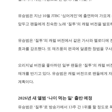
유승범은 지난
10
월
JTBC ‘
싱어게인
’
에 출연하며 가요계
앞두고 팬들에게 친숙한 노래
‘
질투
’
의 캐럴 버전을 발표
유승범은
‘
질투
’
의 캐럴 버전에서 같은 가사와 멜로디에
효과를 강조했다
.
또 재즈풍의 편곡에 달콤한 창법을 구사
오리지널 버전을 좋아하던 일부 팬들은
‘
질투
’
의 캐럴 
재개를 반기고 있다
.
유승범은 캐럴 버전으로 팬들에게 
계획이다
.
2026
년 새 앨범
‘
나이 먹는 일
’
출반 예정
유승범은
‘
질투
’
로 방송가에서
13
주 간
1
위를 할 정도로