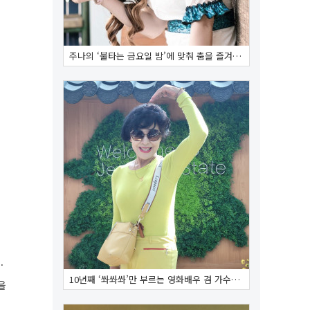
주나의 ‘불타는 금요일 밤’에 맞춰 춤을 즐겨…
공
.
10년째 ‘쏴쏴쏴’만 부르는 영화배우 겸 가수…
을