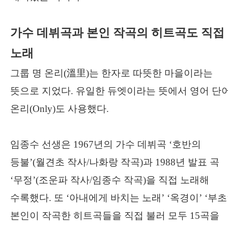
가수 데뷔곡과 본인 작곡의 히트곡도 직접
노래
그룹 명 온리
(
溫里
)
는 한자로 따뜻한 마을이라는
뜻으로 지었다
.
유일한 듀엣이라는 뜻에서 영어 단
온리
(Only)
도 사용했다
.
임종수 선생은
1967
년의 가수 데뷔곡
‘
호반의
등불
’(
월견초 작사
/
나화랑 작곡
)
과
1988
년 발표 곡
‘
무정
’(
조운파 작사
/
임종수 작곡
)
을 직접 노래해
수록했다
.
또
‘
아내에게 바치는 노래
’ ‘
옥경이
’ ‘
부초
본인이 작곡한 히트곡들을 직접 불러 모두
15
곡을