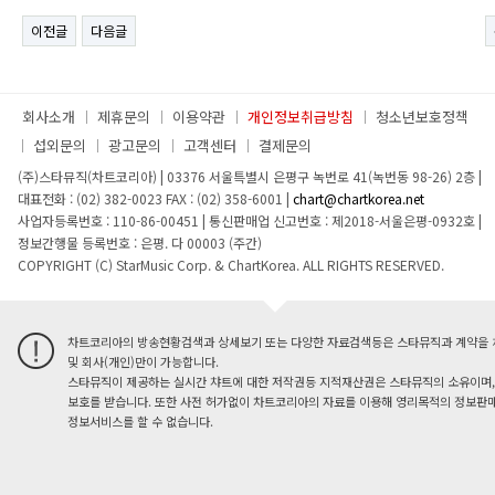
이전글
다음글
회사소개
제휴문의
이용약관
개인정보취급방침
청소년보호정책
섭외문의
광고문의
고객센터
결제문의
(주)스타뮤직(차트코리아)
|
03376 서울특별시 은평구 녹번로 41(녹번동 98-26) 2층
|
대표전화 : (02) 382-0023
FAX : (02) 358-6001
|
chart@chartkorea.net
사업자등록번호 : 110-86-00451
|
통신판매업 신고번호 : 제2018-서울은평-0932호
|
정보간행물 등록번호 : 은평. 다 00003 (주간)
COPYRIGHT (C) StarMusic Corp. & ChartKorea. ALL RIGHTS RESERVED.
차트코리아의 방송현황검색과 상세보기 또는 다양한 자료검색등은 스타뮤직과 계약을 
및 회사(개인)만이 가능합니다.
스타뮤직이 제공하는 실시간 챠트에 대한 저작권등 지적재산권은 스타뮤직의 소유이며,
보호를 받습니다. 또한 사전 허가없이 차트코리아의 자료를 이용해 영리목적의 정보판매
정보서비스를 할 수 없습니다.