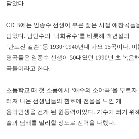
담았다
.
CD B
에는 임종수 선생이 부른 젊은 시절 애창곡들
담았다
.
남인수의
‘
낙화유수
’
를 비롯해 백년설의
‘
만포진 길손
’
등
1930~1940
년대 가요
15
곡이다
.
이
명곡들은 임종수 선생이
50
대였던
1990
년 초 녹음
곡들이라고 한다
.
초등학교 때 첫 소풍에서
‘
애수의 소야곡
’
을 부르자
터져 나온 선생님들의 환호에 전율을 느낀 게
음악인생을 걷게 된 원동력이었다
.
가수가 되기 위
술과 담배를 멀리할 정도로 전력을 다했다
.