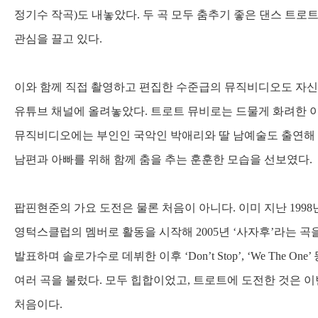
정기수 작곡
)
도 내놓았다
.
두 곡 모두 춤추기 좋은 댄스 트로
관심을 끌고 있다
.
이와 함께 직접 촬영하고 편집한 수준급의 뮤직비디오도 자
유튜브 채널에 올려놓았다
.
트로트 뮤비로는 드물게 화려한 
뮤직비디오에는 부인인 국악인 박애리와 딸 남예술도 출연해
남편과 아빠를 위해 함께 춤을 추는 훈훈한 모습을 선보였다
.
팝핀현준의 가요 도전은 물론 처음이 아니다
.
이미 지난
1998
영턱스클럽의 멤버로 활동을 시작해
2005
년
‘
사자후
’
라는 곡
발표하며 솔로가수로 데뷔한 이후
‘Don’t Stop’, ‘We The One’
여러 곡을 불렀다
.
모두 힙합이었고
,
트로트에 도전한 것은 
처음이다
.