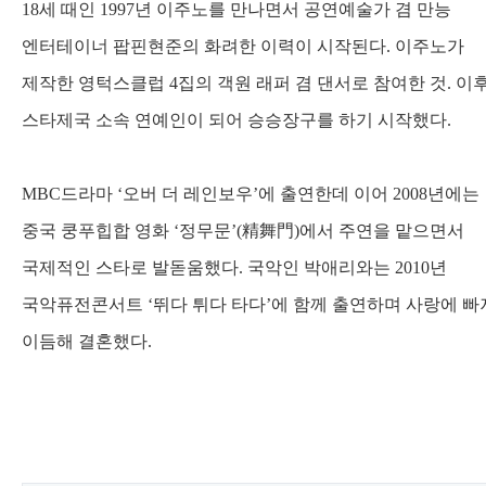
18
세 때인
1997
년 이주노를 만나면서 공연예술가 겸 만능
엔터테이너 팝핀현준의 화려한 이력이 시작된다
.
이주노가
제작한 영턱스클럽
4
집의 객원 래퍼 겸 댄서로 참여한 것
.
이
스타제국 소속 연예인이 되어 승승장구를 하기 시작했다
.
MBC
드라마
‘
오버 더 레인보우
’
에 출연한데 이어
2008
년에는
중국 쿵푸힙합 영화
‘
정무문
’(
精舞門
)
에서 주연을 맡으면서
국제적인 스타로 발돋움했다
.
국악인 박애리와는
2010
년
국악퓨전콘서트
‘
뛰다 튀다 타다
’
에 함께 출연하며 사랑에 빠
이듬해 결혼했다
.