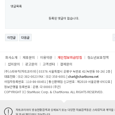
댓글목록
등록된 댓글이 없습니다.
이전글
다음글
회사소개
제휴문의
이용약관
개인정보취급방침
청소년보호정책
섭외문의
광고문의
고객센터
결제문의
(주)스타뮤직(차트코리아)
|
03376 서울특별시 은평구 녹번로 41(녹번동 98-26) 2층
|
대표전화 : (02) 382-0023
FAX : (02) 358-6001
|
chart@chartkorea.net
사업자등록번호 : 110-86-00451
|
통신판매업 신고번호 : 제2018-서울은평-0932호
|
정보간행물 등록번호 : 은평. 다 00003 (주간)
COPYRIGHT (C) StarMusic Corp. & ChartKorea. ALL RIGHTS RESERVED.
차트코리아의 방송현황검색과 상세보기 또는 다양한 자료검색등은 스타뮤직과 계약을 
및 회사(개인)만이 가능합니다.