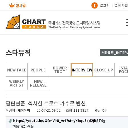
로그인
회원가입
스타뮤직
스타뮤직_INTERV
POWER
STA
NEW FACE
PEOPLE
INTERVIEW
CLOSE UP
TROT
FOC
WEEKLY
NEW
ARTIST
RELEASE
팝핀현준, 섹시한 트로트 가수로 변신
작성자
케이아이
25-07-21 09:52
조회
111,981회
댓글
0건
https://youtu.be/G4mVI-8_w-I?si=yXbqu5xd2jliST9g
75919회 연결