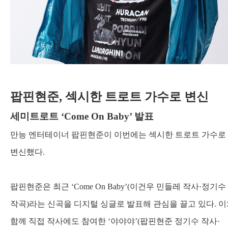
팝핀현준
,
섹시한 트로트 가수로 변신
세미트로트
‘Come On Baby’
발표
만능 엔터테이너 팝핀현준이 이번에는 섹시한 트로트 가수로
변신했다
.
팝핀현준은 최근
‘Come On Baby’(
이건우 민들레 작사
·
정기수
작곡
)
라는 신곡을 디지털 싱글로 발표해 관심을 끌고 있다
.
이
함께 직접 작사에도 참여한
‘
야야야
’(
팝핀현준 정기수 작사
·