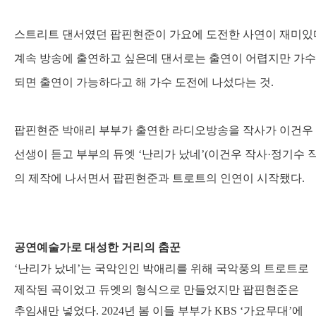
스트리트 댄서였던 팝핀현준이 가요에 도전한 사연이 재미있
계속 방송에 출연하고 싶은데 댄서로는 출연이 어렵지만 가
되면 출연이 가능하다고 해 가수 도전에 나섰다는 것
.
팝핀현준 박애리 부부가 출연한 라디오방송을 작사가 이건우
선생이 듣고 부부의 듀엣
‘
난리가 났네
’(
이건우 작사
·
정기수 
의 제작에 나서면서 팝핀현준과 트로트의 인연이 시작됐다
.
공연예술가로 대성한 거리의 춤꾼
‘
난리가 났네
’
는 국악인인 박애리를 위해 국악풍의 트로트로
제작된 곡이었고 듀엣의 형식으로 만들었지만 팝핀현준은
추임새만 넣었다
. 2024
년 봄 이들 부부가
KBS ‘
가요무대
’
에