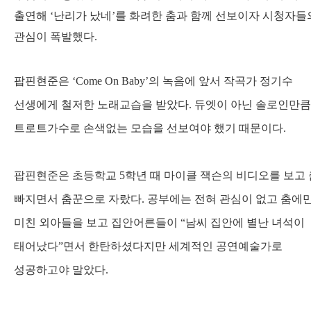
출연해
‘
난리가 났네
’
를 화려한 춤과 함께 선보이자 시청자들
관심이 폭발했다
.
팝핀현준은
‘Come On Baby’
의 녹음에 앞서 작곡가 정기수
선생에게 철저한 노래교습을 받았다
.
듀엣이 아닌 솔로인만큼
트로트가수로 손색없는 모습을 선보여야 했기 때문이다
.
팝핀현준은 초등학교
5
학년 때 마이클 잭슨의 비디오를 보고
빠지면서 춤꾼으로 자랐다
.
공부에는 전혀 관심이 없고 춤에
미친 외아들을 보고 집안어른들이
“
남씨 집안에 별난 녀석이
태어났다
”
면서 한탄하셨다지만 세계적인 공연예술가로
성공하고야 말았다
.